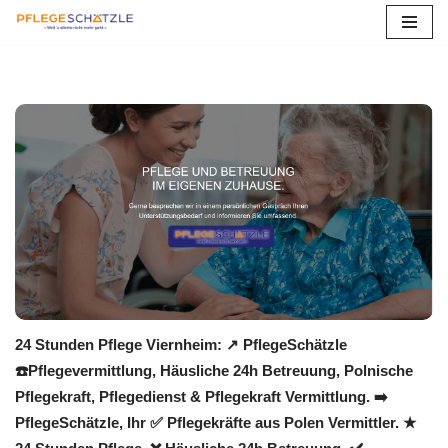
Zum
Inhalt
springen
24 Stunden Pflege Viernheim: ↗️ PflegeSchätzle
☎️Pflegevermittlung, Häusliche 24h Betreuung, Polnische
Pflegekraft, Pflegedienst & Pflegekraft Vermittlung. ➡️
PflegeSchätzle, Ihr ✅ Pflegekräfte aus Polen Vermittler. ★