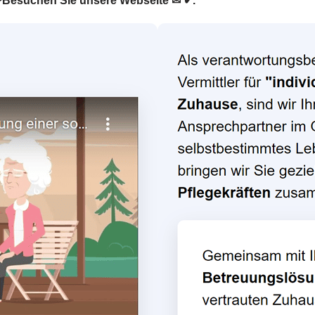
r. ❤Besuchen Sie unsere Webseite ✉ ✔.