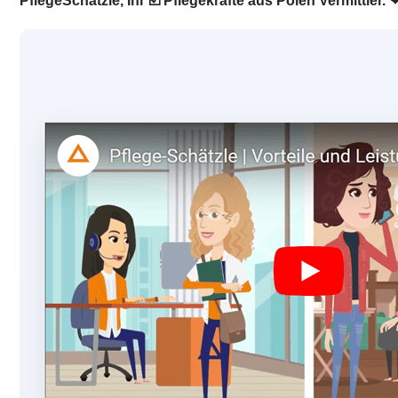
PflegeSchätzle, Ihr ☑️ Pflegekräfte aus Polen Vermittle