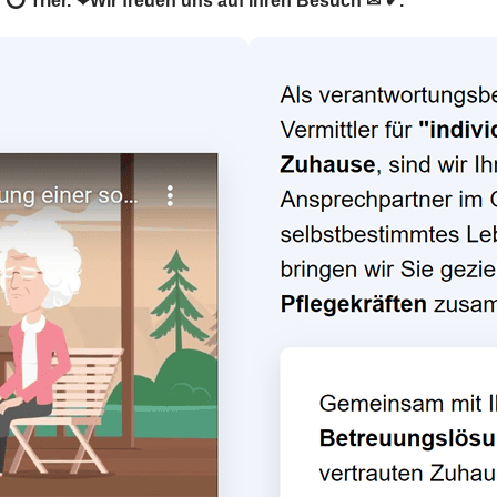
in ⭕ Trier. ❤Wir freuen uns auf Ihren Besuch ✉ ✔.