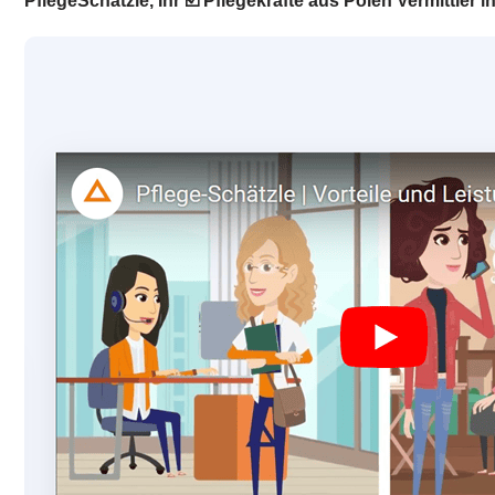
PflegeSchätzle, Ihr ☑️ Pflegekräfte aus Polen Vermittler 