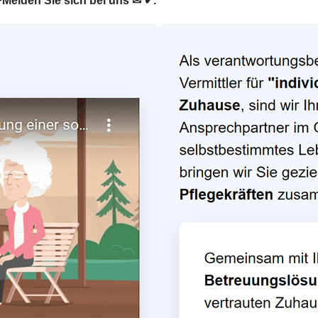
 ❤Melden Sie sich bei uns ✉ ✔.