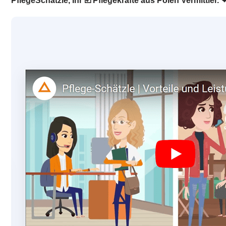
PflegeSchätzle, Ihr ☑️ Pflegekräfte aus Polen Vermittler.