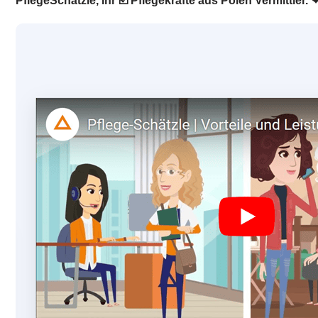
PflegeSchätzle, Ihr ☑️ Pflegekräfte aus Polen Vermittle