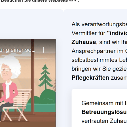
r. ❤Besuchen Sie unsere Webseite ✉ ✔.