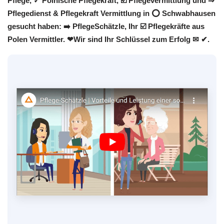
Pflege, ✓ Polnische Pflegekraft, ☑️ Pflegevermittlung und ⇒
Pflegedienst & Pflegekraft Vermittlung in ⭕ Schwabhausen
gesucht haben: ➡️ PflegeSchätzle, Ihr ☑️ Pflegekräfte aus
Polen Vermittler. ❤Wir sind Ihr Schlüssel zum Erfolg ✉ ✔.