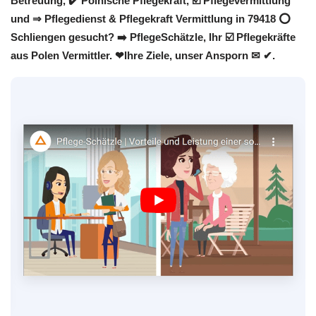
Betreuung, ✔️ Polnische Pflegekraft, ☑️ Pflegevermittlung
und ⇒ Pflegedienst & Pflegekraft Vermittlung in 79418 ⭕
Schliengen gesucht? ➡️ PflegeSchätzle, Ihr ☑️ Pflegekräfte
aus Polen Vermittler. ❤Ihre Ziele, unser Ansporn ✉ ✔.