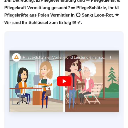
24h Betreuung, ☑️ Pflegevermittlung und ⇒ Pflegedienst &
Pflegekraft Vermittlung gesucht? ➡️ PflegeSchätzle, Ihr ☑️
Pflegekräfte aus Polen Vermittler in ⭕ Sankt Leon-Rot. ❤
Wir sind Ihr Schlüssel zum Erfolg ✉ ✔.