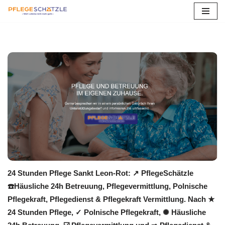
Zum
Inhalt
springen
24 Stunden Pflege Sankt Leon-Rot: ↗️ PflegeSchätzle
☎️Häusliche 24h Betreuung, Pflegevermittlung, Polnische
Pflegekraft, Pflegedienst & Pflegekraft Vermittlung. Nach ★
24 Stunden Pflege, ✓ Polnische Pflegekraft, ✺ Häusliche