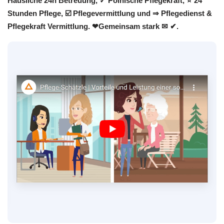
Häusliche 24h Betreuung, ✓ Polnische Pflegekraft, ⭐ 24
Stunden Pflege, ☑️ Pflegevermittlung und ⇒ Pflegedienst &
Pflegekraft Vermittlung. ❤Gemeinsam stark ✉ ✔.