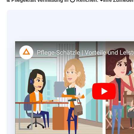
& Pflegekraft Vermittlung in ⭕ Renchen. ❤Ihre Zufriedenh