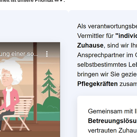
eit ist unsere Priorität ✉ ✔.