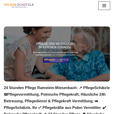
Zum
Inhalt
springen
24 Stunden Pflege Ramstein-Miesenbach: ↗️ PflegeSchätzle
☎️Pflegevermittlung, Polnische Pflegekraft, Häusliche 24h
Betreuung, Pflegedienst & Pflegekraft Vermittlung. ➡️
PflegeSchätzle, Ihr ✅ Pflegekräfte aus Polen Vermittler. ✔️