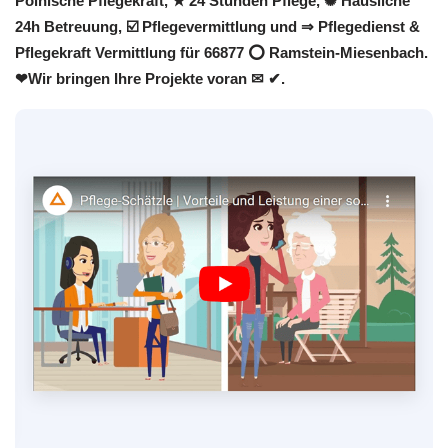
Polnische Pflegekraft, ★ 24 Stunden Pflege, ✺ Häusliche
24h Betreuung, ☑️ Pflegevermittlung und ⇒ Pflegedienst &
Pflegekraft Vermittlung für 66877 ⭕ Ramstein-Miesenbach.
❤Wir bringen Ihre Projekte voran ✉ ✔.