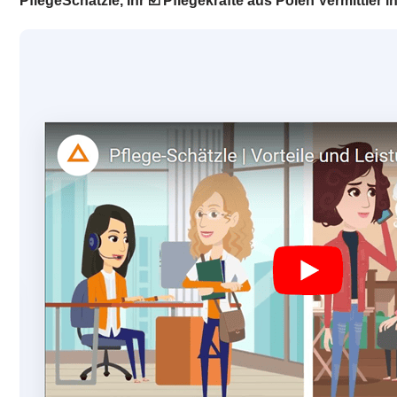
PflegeSchätzle, Ihr ☑️ Pflegekräfte aus Polen Vermittle