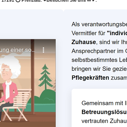
r in 17291 ⭕ Prenzlau. ❤Besuchen Sie uns ✉ ✔.