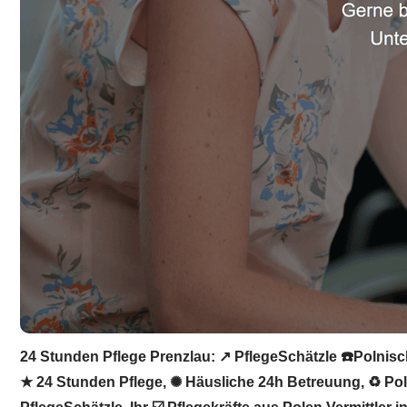
24 Stunden Pflege Prenzlau: ↗️ PflegeSchätzle ☎️Polnisc
★ 24 Stunden Pflege, ✺ Häusliche 24h Betreuung, ♻ Polni