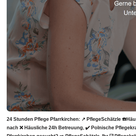
24 Stunden Pflege Pfarrkirchen: ↗️ PflegeSchätzle ☎️Häu
nach ❌ Häusliche 24h Betreuung, ✔️ Polnische Pflegekraf