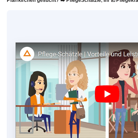
Pfarrkirchen gesucht? ➡️ PflegeSchätzle, Ihr ☑️ Pflegek