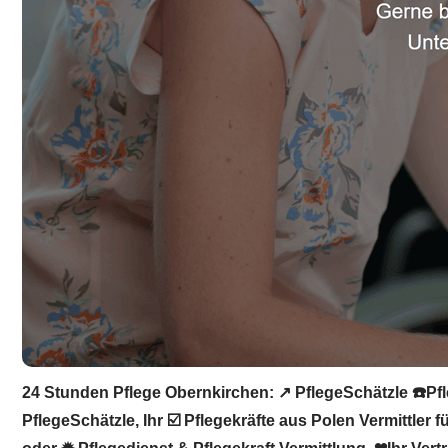
24 Stunden Pflege Obernkirchen: ↗️ PflegeSchätzle ☎️Pfl
PflegeSchätzle, Ihr ☑️ Pflegekräfte aus Polen Vermittler