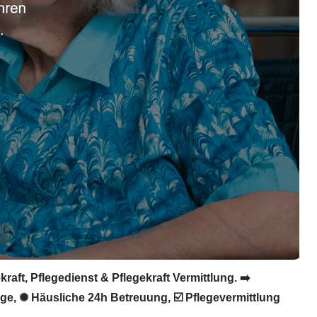
aft, Pflegedienst & Pflegekraft Vermittlung. ➡️
lege, ✺ Häusliche 24h Betreuung, ☑️ Pflegevermittlung