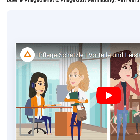
oder ✹ Pflegedienst & Pflegekraft Vermittlung. ❤Ihr Vert