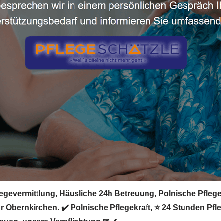
egevermittlung, Häusliche 24h Betreuung, Polnische Pflegekr
 für Obernkirchen. ✔️ Polnische Pflegekraft, ⭐ 24 Stunden Pf