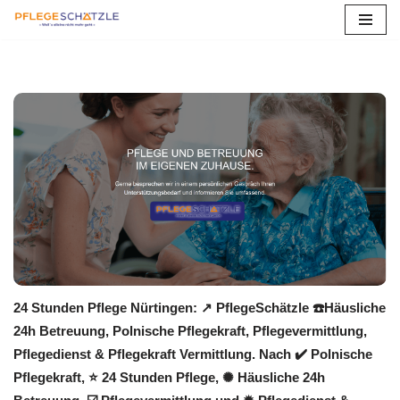
Zum
Inhalt
springen
24 Stunden Pflege Nürtingen: ↗️ PflegeSchätzle ☎️Häusliche
24h Betreuung, Polnische Pflegekraft, Pflegevermittlung,
Pflegedienst & Pflegekraft Vermittlung. Nach ✔️ Polnische
Pflegekraft, ⭐ 24 Stunden Pflege, ✺ Häusliche 24h