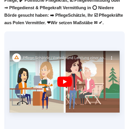
Pflege, ✔️ Polnische Pflegekraft, ☑️ Pflegevermittlung oder
⇒ Pflegedienst & Pflegekraft Vermittlung in ⭕ Niedere
Börde gesucht haben: ➡️ PflegeSchätzle, Ihr ☑️ Pflegekräfte
aus Polen Vermittler. ❤Wir setzen Maßstäbe ✉ ✔.