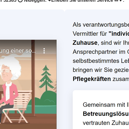
r für 52385 ⭕ Nideggen. ❤Erleben Sie unseren Service ✉ ✔.