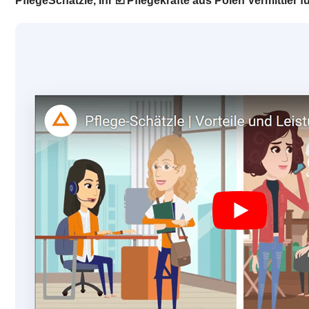
PflegeSchätzle, Ihr ☑️ Pflegekräfte aus Polen Vermittle