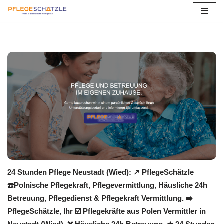
Zum
Inhalt
springen
24 Stunden Pflege Neustadt (Wied): ↗️ PflegeSchätzle
☎️Polnische Pflegekraft, Pflegevermittlung, Häusliche 24h
Betreuung, Pflegedienst & Pflegekraft Vermittlung. ➡️
PflegeSchätzle, Ihr ☑️ Pflegekräfte aus Polen Vermittler in