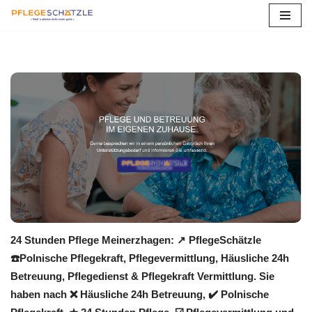
Zum
Inhalt
springen
24 Stunden Pflege Meinerzhagen: ↗️ PflegeSchätzle
☎️Polnische Pflegekraft, Pflegevermittlung, Häusliche 24h
Betreuung, Pflegedienst & Pflegekraft Vermittlung. Sie
haben nach ❌ Häusliche 24h Betreuung, ✔️ Polnische