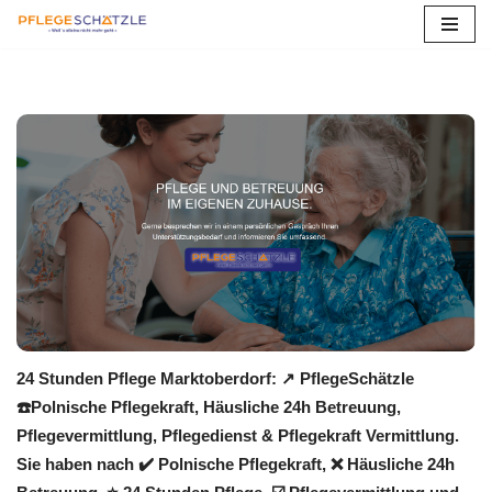
Zum
Inhalt
springen
24 Stunden Pflege Marktoberdorf: ↗️ PflegeSchätzle
☎️Polnische Pflegekraft, Häusliche 24h Betreuung,
Pflegevermittlung, Pflegedienst & Pflegekraft Vermittlung.
Sie haben nach ✔️ Polnische Pflegekraft, ❌ Häusliche 24h