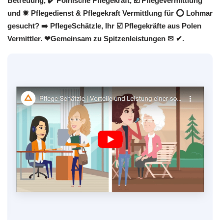
Betreuung, ✔️ Polnische Pflegekraft, ☑️ Pflegevermittlung
und ✹ Pflegedienst & Pflegekraft Vermittlung für ⭕ Lohmar
gesucht? ➡️ PflegeSchätzle, Ihr ☑️ Pflegekräfte aus Polen
Vermittler. ❤Gemeinsam zu Spitzenleistungen ✉ ✔.