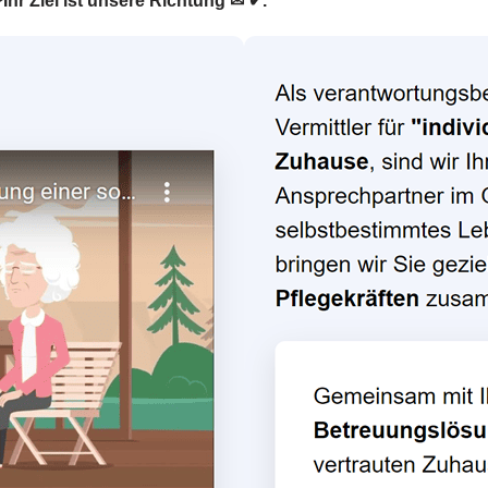
❤Ihr Ziel ist unsere Richtung ✉ ✔.