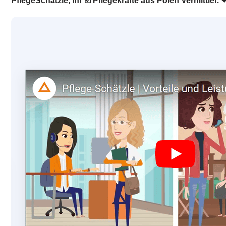
PflegeSchätzle, Ihr ☑️ Pflegekräfte aus Polen Vermittler. 