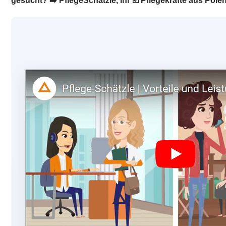
gesucht? ➡️ PflegeSchätzle, Ihr ☑️ Pflegekräfte aus Polen