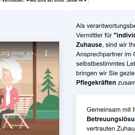
 Vermittler. ❤Mit uns an Ihrer Seite ✉ ✔.