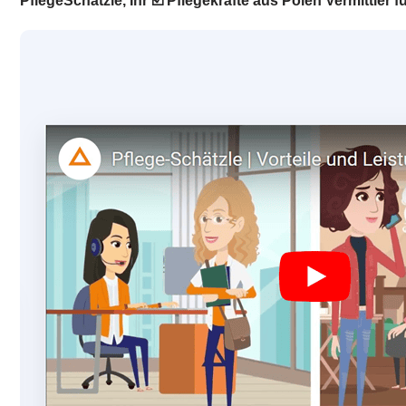
PflegeSchätzle, Ihr ☑️ Pflegekräfte aus Polen Vermittler