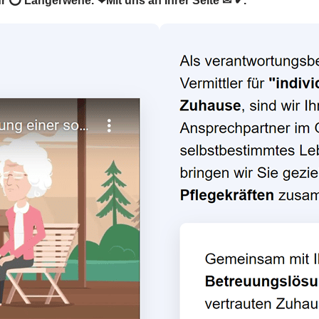
 für ⭕ Langerwehe. ❤Mit uns an Ihrer Seite ✉ ✔.