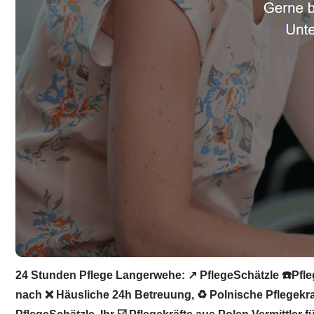
24 Stunden Pflege Langerwehe: ↗️ PflegeSchätzle ☎️Pfleg
nach ❌ Häusliche 24h Betreuung, ♻ Polnische Pflegekraft