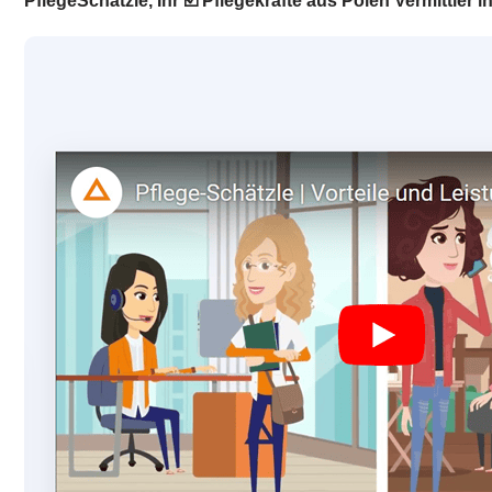
PflegeSchätzle, Ihr ☑️ Pflegekräfte aus Polen Vermittle