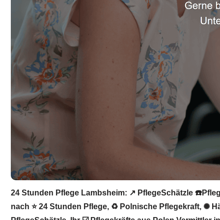
24 Stunden Pflege Lambsheim: ↗️ PflegeSchätzle ☎️Pflege
nach ⭐ 24 Stunden Pflege, ♻ Polnische Pflegekraft, ✺ Hä