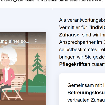
r in 67245 ⭕ Lambsheim. ❤Erleben Sie unseren Service ✉ ✔.