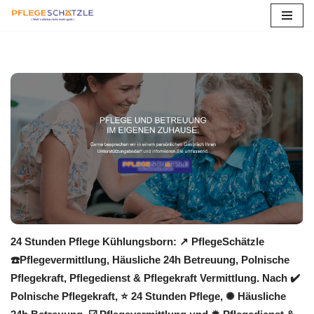
Zum
Inhalt
springen
24 Stunden Pflege Kühlungsborn: ↗️ PflegeSchätzle
☎️Pflegevermittlung, Häusliche 24h Betreuung, Polnische
Pflegekraft, Pflegedienst & Pflegekraft Vermittlung. Nach ✔️
Polnische Pflegekraft, ⭐ 24 Stunden Pflege, ✺ Häusliche