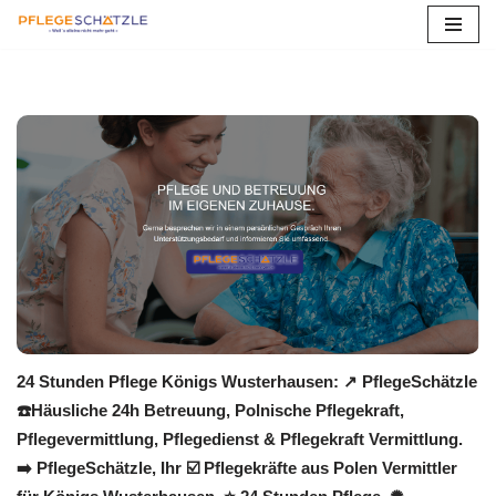
Zum
Inhalt
springen
24 Stunden Pflege Königs Wusterhausen: ↗️ PflegeSchätzle
☎️Häusliche 24h Betreuung, Polnische Pflegekraft,
Pflegevermittlung, Pflegedienst & Pflegekraft Vermittlung.
➡️ PflegeSchätzle, Ihr ☑️ Pflegekräfte aus Polen Vermittler