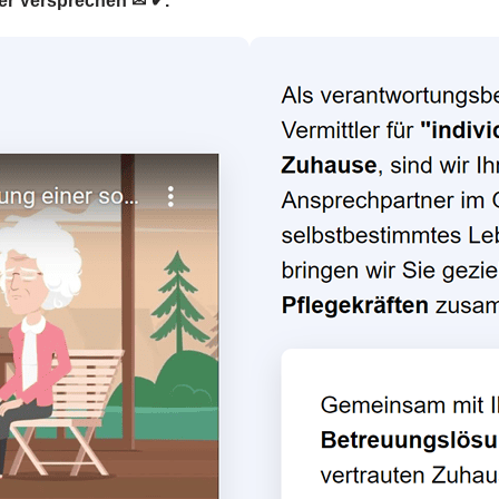
ser Versprechen ✉ ✔.