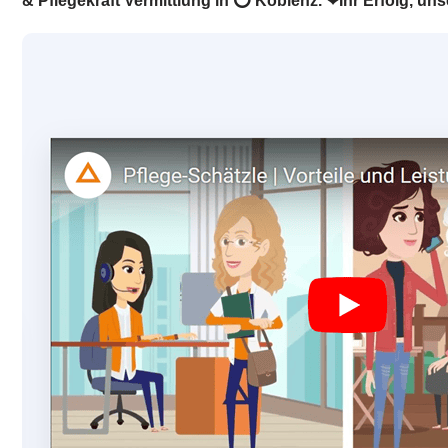
& Pflegekraft Vermittlung in ⭕ Koblenz. ❤Ihr Erfolg, un