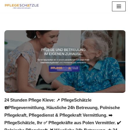
Zum
Inhalt
springen
24 Stunden Pflege Kleve: ↗️ PflegeSchätzle
☎️Pflegevermittlung, Häusliche 24h Betreuung, Polnische
Pflegekraft, Pflegedienst & Pflegekraft Vermittlung. ➡️
PflegeSchätzle, Ihr ✅ Pflegekräfte aus Polen Vermittler. ✔️