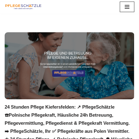
Zum
Inhalt
springen
24 Stunden Pflege Kiefersfelden: ↗️ PflegeSchätzle
☎️Polnische Pflegekraft, Häusliche 24h Betreuung,
Pflegevermittlung, Pflegedienst & Pflegekraft Vermittlung.
➡️ PflegeSchätzle, Ihr ✅ Pflegekräfte aus Polen Vermittler.