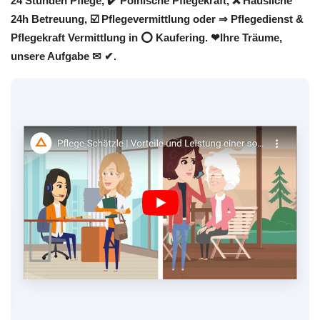
24 Stunden Pflege, ✔️ Polnische Pflegekraft, ❌ Häusliche
24h Betreuung, ☑️ Pflegevermittlung oder ⇒ Pflegedienst &
Pflegekraft Vermittlung in ⭕ Kaufering. ❤Ihre Träume,
unsere Aufgabe ✉ ✔.