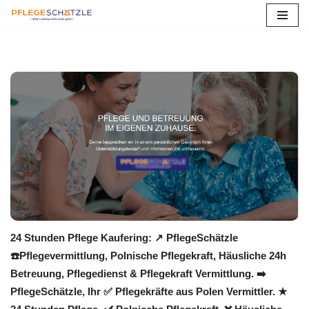
Zum
Inhalt
springen
24 Stunden Pflege Kaufering: ↗️ PflegeSchätzle
☎️Pflegevermittlung, Polnische Pflegekraft, Häusliche 24h
Betreuung, Pflegedienst & Pflegekraft Vermittlung. ➡️
PflegeSchätzle, Ihr ✅ Pflegekräfte aus Polen Vermittler. ★