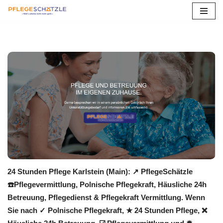
Zum
Inhalt
springen
24 Stunden Pflege Karlstein (Main): ↗️ PflegeSchätzle
☎️Pflegevermittlung, Polnische Pflegekraft, Häusliche 24h
Betreuung, Pflegedienst & Pflegekraft Vermittlung. Wenn
Sie nach ✓ Polnische Pflegekraft, ★ 24 Stunden Pflege, ❌