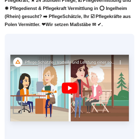
Pflegekraft, ★ 24 Stunden Pflege, ☑️ Pflegevermittlung und
✹ Pflegedienst & Pflegekraft Vermittlung in ⭕ Ingelheim
(Rhein) gesucht? ➡️ PflegeSchätzle, Ihr ☑️ Pflegekräfte aus
Polen Vermittler. ❤Wir setzen Maßstäbe ✉ ✔.