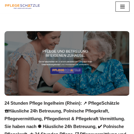
Zum
Inhalt
springen
24 Stunden Pflege Ingelheim (Rhein): ↗️ PflegeSchätzle
☎️Häusliche 24h Betreuung, Polnische Pflegekraft,
Pflegevermittlung, Pflegedienst & Pflegekraft Vermittlung.
Sie haben nach ✺ Häusliche 24h Betreuung, ✔️ Polnische