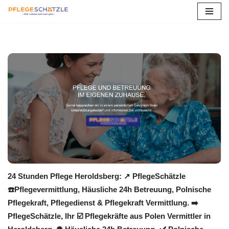
Zum
Inhalt
springen
24 Stunden Pflege Heroldsberg: ↗️ PflegeSchätzle
☎️Pflegevermittlung, Häusliche 24h Betreuung, Polnische
Pflegekraft, Pflegedienst & Pflegekraft Vermittlung. ➡️
PflegeSchätzle, Ihr ☑️ Pflegekräfte aus Polen Vermittler in