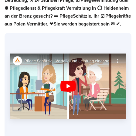
Betreuung, ★ 24 Stunden Pflege, ☑️ Pflegevermittlung oder
✹ Pflegedienst & Pflegekraft Vermittlung in ⭕ Heidenheim
an der Brenz gesucht? ➡️ PflegeSchätzle, Ihr ☑️ Pflegekräfte
aus Polen Vermittler. ❤Sie werden begeistert sein ✉ ✔.