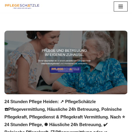
Zum
Inhalt
springen
24 Stunden Pflege Heiden: ↗️ PflegeSchätzle
☎️Pflegevermittlung, Häusliche 24h Betreuung, Polnische
Pflegekraft, Pflegedienst & Pflegekraft Vermittlung. Nach ⭐
24 Stunden Pflege, ✺ Häusliche 24h Betreuung, ✔️