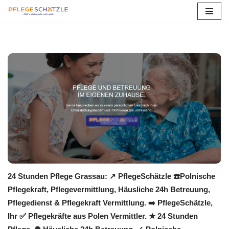
Zum
Inhalt
springen
24 Stunden Pflege Grassau: ↗️ PflegeSchätzle ☎️Polnische
Pflegekraft, Pflegevermittlung, Häusliche 24h Betreuung,
Pflegedienst & Pflegekraft Vermittlung. ➡️ PflegeSchätzle,
Ihr ✅ Pflegekräfte aus Polen Vermittler. ★ 24 Stunden