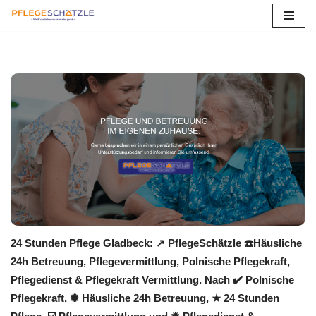
Zum
Inhalt
springen
24 Stunden Pflege Gladbeck: ↗️ PflegeSchätzle ☎️Häusliche
24h Betreuung, Pflegevermittlung, Polnische Pflegekraft,
Pflegedienst & Pflegekraft Vermittlung. Nach ✔️ Polnische
Pflegekraft, ✺ Häusliche 24h Betreuung, ★ 24 Stunden