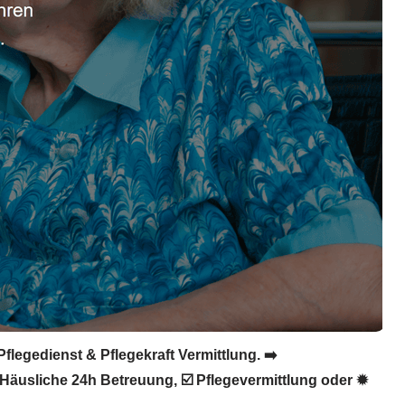
flegedienst & Pflegekraft Vermittlung. ➡️
 ❌ Häusliche 24h Betreuung, ☑️ Pflegevermittlung oder ✹