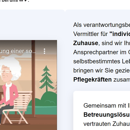
h bei uns ✉ ✔.