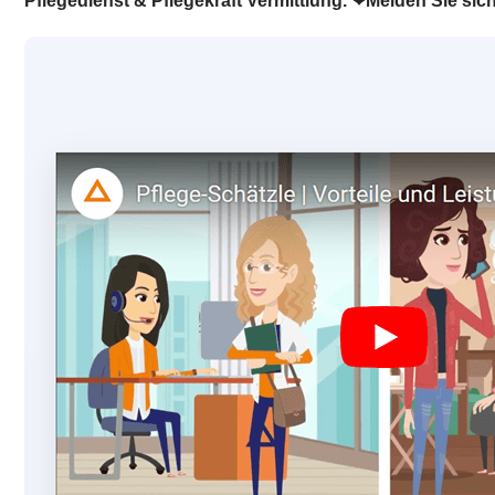
Pflegedienst & Pflegekraft Vermittlung. ❤Melden Sie sic