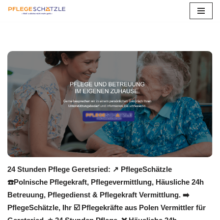
Zum
Inhalt
springen
24 Stunden Pflege Geretsried: ↗️ PflegeSchätzle
☎️Polnische Pflegekraft, Pflegevermittlung, Häusliche 24h
Betreuung, Pflegedienst & Pflegekraft Vermittlung. ➡️
PflegeSchätzle, Ihr ☑️ Pflegekräfte aus Polen Vermittler für