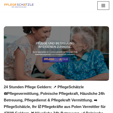
Zum
Inhalt
springen
24 Stunden Pflege Geldern: ↗️ PflegeSchätzle
☎️Pflegevermittlung, Polnische Pflegekraft, Häusliche 24h
Betreuung, Pflegedienst & Pflegekraft Vermittlung. ➡️
PflegeSchätzle, Ihr ☑️ Pflegekräfte aus Polen Vermittler für