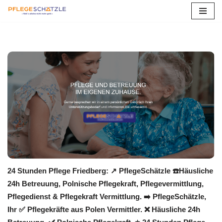
Zum
Inhalt
springen
24 Stunden Pflege Friedberg: ↗️ PflegeSchätzle ☎️Häusliche
24h Betreuung, Polnische Pflegekraft, Pflegevermittlung,
Pflegedienst & Pflegekraft Vermittlung. ➡️ PflegeSchätzle,
Ihr ✅ Pflegekräfte aus Polen Vermittler. ❌ Häusliche 24h