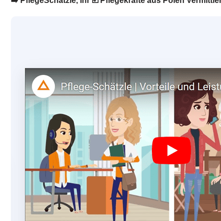
➡️ PflegeSchätzle, Ihr ☑️ Pflegekräfte aus Polen Vermittler