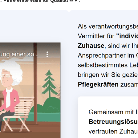
. ❤Ihre erste Wahl für Qualität ✉ ✔.