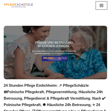
Zum
Inhalt
springen
24 Stunden Pflege Emlichheim: ↗️ PflegeSchätzle
☎️Polnische Pflegekraft, Pflegevermittlung, Häusliche 24h
Betreuung, Pflegedienst & Pflegekraft Vermittlung. Nach ✔️
Polnische Pflegekraft, ✺ Häusliche 24h Betreuung, ⭐ 24