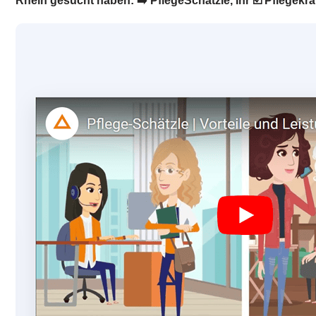
Rhein gesucht haben: ➡️ PflegeSchätzle, Ihr ☑️ Pflegekrä