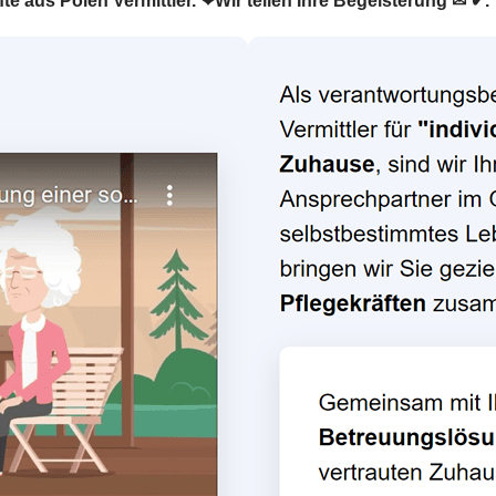
fte aus Polen Vermittler. ❤Wir teilen Ihre Begeisterung ✉ ✔.