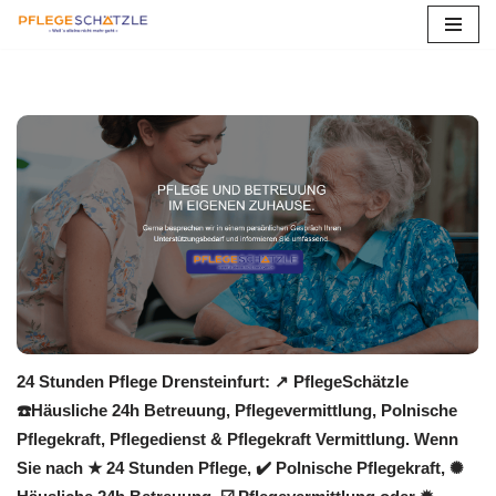
Zum
Inhalt
springen
24 Stunden Pflege Drensteinfurt: ↗️ PflegeSchätzle
☎️Häusliche 24h Betreuung, Pflegevermittlung, Polnische
Pflegekraft, Pflegedienst & Pflegekraft Vermittlung. Wenn
Sie nach ★ 24 Stunden Pflege, ✔️ Polnische Pflegekraft, ✺