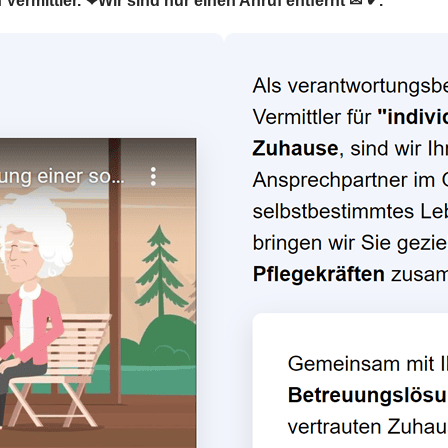
 Vermittler. ❤Wir sind nur einen Anruf entfernt ✉ ✔.