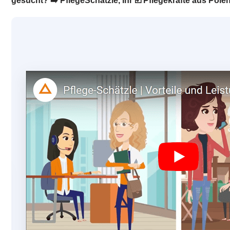
gesucht? ➡️ PflegeSchätzle, Ihr ☑️ Pflegekräfte aus Polen