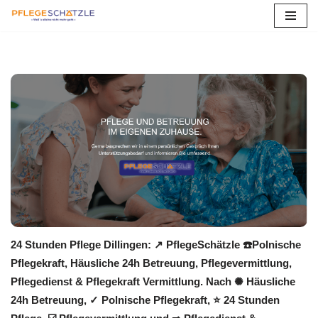
Zum
Inhalt
springen
24 Stunden Pflege Dillingen: ↗️ PflegeSchätzle ☎️Polnische
Pflegekraft, Häusliche 24h Betreuung, Pflegevermittlung,
Pflegedienst & Pflegekraft Vermittlung. Nach ✺ Häusliche
24h Betreuung, ✓ Polnische Pflegekraft, ⭐ 24 Stunden