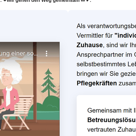
tler. ❤Wir gehen den Weg gemeinsam ✉ ✔.