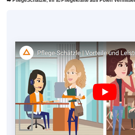
➡️ PflegeSchätzle, Ihr ☑️ Pflegekräfte aus Polen Vermit