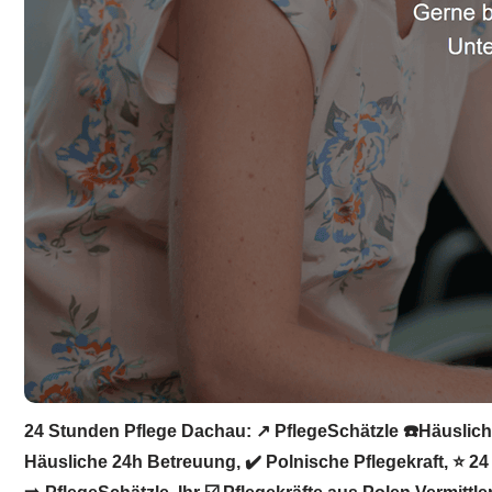
24 Stunden Pflege Dachau: ↗️ PflegeSchätzle ☎️Häusliche
Häusliche 24h Betreuung, ✔️ Polnische Pflegekraft, ⭐ 24