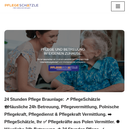
Zum
Inhalt
springen
24 Stunden Pflege Braunlage: ↗️ PflegeSchätzle
☎️Häusliche 24h Betreuung, Pflegevermittlung, Polnische
Pflegekraft, Pflegedienst & Pflegekraft Vermittlung. ➡️
PflegeSchätzle, Ihr ✅ Pflegekräfte aus Polen Vermittler. ✺